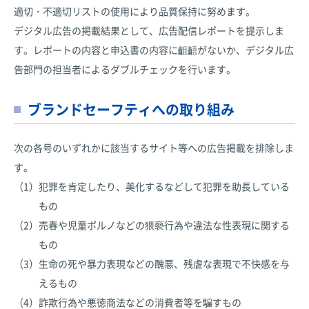
適切・不適切リストの使用により品質保持に努めます。
デジタル広告の掲載結果として、広告配信レポートを提示しま
す。レポートの内容と申込書の内容に齟齬がないか、デジタル広
告部門の担当者によるダブルチェックを行います。
ブランドセーフティへの取り組み
次の各号のいずれかに該当するサイト等への広告掲載を排除しま
す。
（1）
犯罪を肯定したり、美化するなどして犯罪を助長している
もの
（2）
売春や児童ポルノなどの猥褻行為や違法な性表現に関する
もの
（3）
生命の死や暴力表現などの醜悪、残虐な表現で不快感を与
えるもの
（4）
詐欺行為や悪徳商法などの消費者等を騙すもの