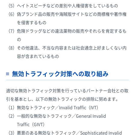
（5）
ヘイトスピーチなどの差別や人権侵害をしているもの
（6）
偽ブランド品の販売や海賊版サイトなどの商標権や著作権
を侵害するもの
（7）
危険ドラッグなどの違法薬物の販売やそれらを肯定するも
の
（8）
その他違法、不当な内容または社会通念上好ましくない内
容が含まれているもの
無効トラフィック対策への取り組み
適切な無効トラフィック対策を行っているパートナー会社との取
引を基本とし、以下の無効トラフィックの排除に努めます。
（1）
無効なトラフィック／Invalid Traffic（IVT）
（2）
一般的な無効なトラフィック／General Invalid
Traffic（GIVT）
（3）
悪意のある無効なトラフィック／Sophisticated Invalid