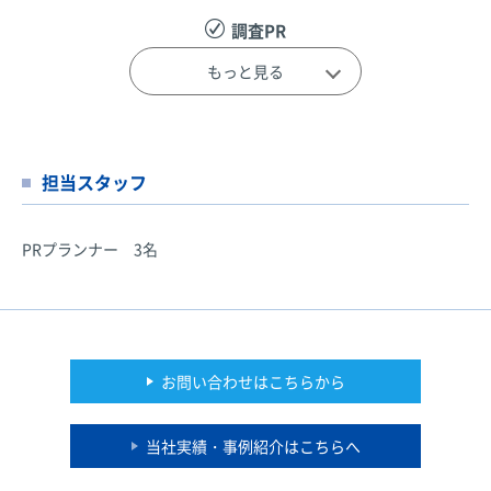
調査PR
もっと見る
製品やサービスに関する調査を行い、調査結果を
もとにニュースリリースを配信し話題化を図りま
担当スタッフ
す。製品やサービスがもたらす効果を具体的に示
す事で消費者の自分ゴト化を促進します。
PRプランナー
3名
テレビPR
お問い合わせはこちらから
テレビ番組で商品やサービスなどを取り上げても
らうように働きかけます。テレビ番組で紹介され
当社実績・事例紹介はこちらへ
ることにより、多くの認知を獲得することができ
ます。