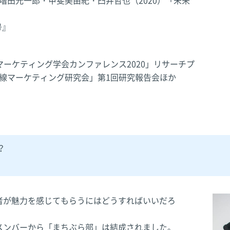
増田光一郎・甲斐美由紀・臼井哲也（2020）「未来
号』
マーケティング学会カンファレンス2020」リサーチプ
線マーケティング研究会」第1回研究報告会ほか
？
者が魅力を感じてもらうにはどうすればいいだろ
メンバーから「まちぶら部」は結成されました。