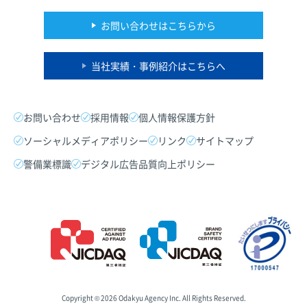
お問い合わせはこちらから
当社実績・事例紹介はこちらへ
お問い合わせ
採用情報
個人情報保護方針
ソーシャルメディアポリシー
リンク
サイトマップ
警備業標識
デジタル広告品質向上ポリシー
HOTEL CLAD & 木の花の湯 プレス内覧会
Location：御殿場プレミアム・アウトレット内
御殿場プレミアム・アウトレットの第4期増設エリア「HILL
SIDE」内に新設したホテル「HOTEL CLAD(ホテルクラッド)」&
日帰り温泉施設「木の花の湯(このはなのゆ)」の12月15日開業前
に合わせてプレス向け内覧会を実施した。
Copyright ©
2026 Odakyu Agency Inc. All Rights Reserved.
企画・制作
運営
PR
メディア