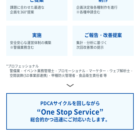
課題に合わせた最適な
企画決定後各種制作を進行
企画を360°提案
※各種申請含む
実施
ご報告・改善提案
安全安心な運営体制の構築
集計・分析に基づく
※警備業務含む
次回改善策の提示
*プロフェッショナル
警備業・イベント業務管理士・プロモーショナル・マーケター・ウェブ解析士・
空間装飾(SD事業部連携)・甲種防火管理者・食品衛生責任者 等
PDCAサイクルを回しながら
“One Stop Service”
総合的かつ迅速にご対応いたします。