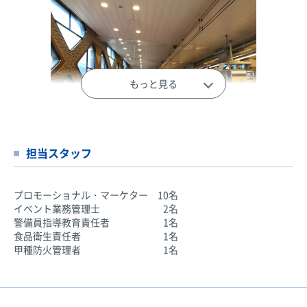
もっと見る
担当スタッフ
下北沢エリア 線路跡地開発計画発表会
Location：下北線路街 空き地
プロモーショナル・マーケター
10名
イベント業務管理士
2名
地域住民・メディア約250名を現地説明会に招待したオープニン
警備員指導教育責任者
1名
グイベント。発表内容は、YouTubeにて生配信も行い、開発への
食品衛生責任者
1名
関心や理解を獲得。オープン後の下北線路 街空き地に期待を寄
甲種防火管理者
1名
せるメッセージボードの設置や、下北沢ゆかりのミュージシャン
のステージイベントなども行った。
企画・演出
制作・施工
進行・運営
youtube生配信