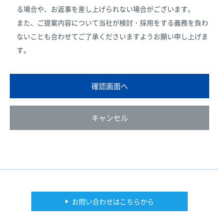
情報をご本人の同意を得ずに第三者に提供することはあり
る場合や、
お返事を差し上げられない場合がございます。
ません。
また、ご提案内容について当社が検討・採用をする義務を負わ
◆個人情報の委託
ないことも合わせて
ご了承くださいますようお願い申し上げま
委託する場合は、個人情報を適切に取り扱っていると認め
す。
られる委託先を選定します。
◆個人情報を与えることの任意性等について
個人情報の提供は任意です。しかし、必要な情報が提供さ
確認画面へ
れなかった場合はお問い合わせ・ご依頼等に対応できない
場合がございます。
キャンセル
◆個人情報の開示等について
当社における個人情報の開示等については、
こちら
をお読
みください。
◆個人情報の開示等、および苦情・相談の窓口
株式会社小田急エージェンシー 相談窓口
E-mail:
pms@odakyu-ag.co.jp
お問い合わせはこちらから