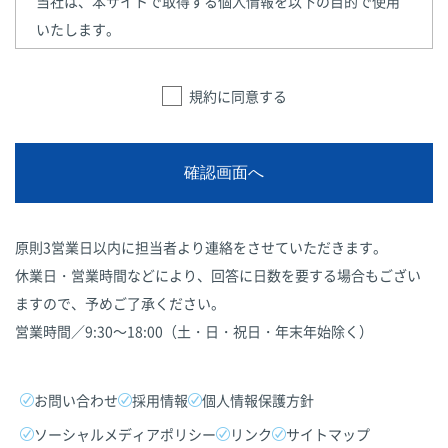
当社は、本サイトで取得する個人情報を以下の目的で使用
いたします。
●お客様からの交通広告に関するお問い合わせ、ご依頼等
への対応のため
規約に同意する
◆個人情報の第三者への提供
当社は法律で定められている場合を除いて、お客様の個人
情報をご本人の同意を得ずに第三者に提供することはあり
確認画面へ
ません。
◆個人情報の委託
原則3営業日以内に担当者より連絡をさせていただきます。
委託する場合は、個人情報を適切に取り扱っていると認め
休業日・営業時間などにより、回答に日数を要する場合もござい
られる委託先を選定します。
ますので、予めご了承ください。
◆個人情報を与えることの任意性等について
営業時間／9:30～18:00（土・日・祝日・年末年始除く）
個人情報の提供は任意です。しかし、必要な情報が提供さ
れなかった場合はお問い合わせ・ご依頼等に対応できない
場合がございます。
お問い合わせ
採用情報
個人情報保護方針
◆個人情報の開示等について
ソーシャルメディアポリシー
リンク
サイトマップ