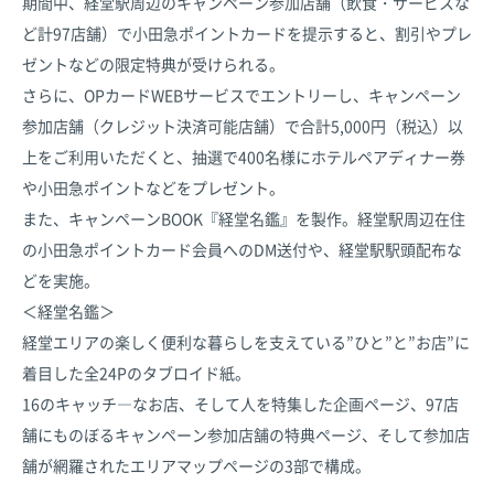
期間中、経堂駅周辺のキャンペーン参加店舗（飲食・サービスな
ど計97店舗）で小田急ポイントカードを提示すると、割引やプレ
ゼントなどの限定特典が受けられる。
さらに、OPカードWEBサービスでエントリーし、キャンペーン
参加店舗（クレジット決済可能店舗）で合計5,000円（税込）以
上をご利用いただくと、抽選で400名様にホテルペアディナー券
や小田急ポイントなどをプレゼント。
また、キャンペーンBOOK『経堂名鑑』を製作。経堂駅周辺在住
の小田急ポイントカード会員へのDM送付や、経堂駅駅頭配布な
どを実施。
＜経堂名鑑＞
経堂エリアの楽しく便利な暮らしを支えている”ひと”と”お店”に
着目した全24Pのタブロイド紙。
16のキャッチ―なお店、そして人を特集した企画ページ、97店
舗にものぼるキャンペーン参加店舗の特典ページ、そして参加店
舗が網羅されたエリアマップページの3部で構成。