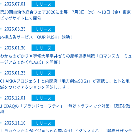
2026.07.01
リリース
第30回自治体総合フェア2026に出展 7月8日（水）～10日（金）東京
ビッグサイトにて開催
2026.03.23
リリース
応援広告サービス「OUR PUSH」始動！
2026.01.30
リリース
わかものがかり×専修大学平井ゼミの産学連携施策「ロマンスカーミュ
ージアムでかくれんぼ」を開催！
2026.01.23
リリース
CHAKKAプロジェクトと内閣府「地方創生SDGs」が連携し、ヒトと地
域をつなぐアクションを開始します！
2025.12.01
リリース
JICDAQの「ブランドセーフティ」「無効トラフィック対策」認証を取
得
2025.11.10
リリース
リラックマたちがビジョンから飛び出してダンスする！「新宿サザンテ