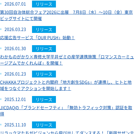
2026.07.01
リリース
第30回自治体総合フェア2026に出展 7月8日（水）～10日（金）東京
ビッグサイトにて開催
2026.03.23
リリース
応援広告サービス「OUR PUSH」始動！
2026.01.30
リリース
わかものがかり×専修大学平井ゼミの産学連携施策「ロマンスカーミュ
ージアムでかくれんぼ」を開催！
2026.01.23
リリース
CHAKKAプロジェクトと内閣府「地方創生SDGs」が連携し、ヒトと地
域をつなぐアクションを開始します！
2025.12.01
リリース
JICDAQの「ブランドセーフティ」「無効トラフィック対策」認証を取
得
2025.11.10
リリース
リラックマたちがビジョンから飛び出してダンスする！「新宿サザンテ