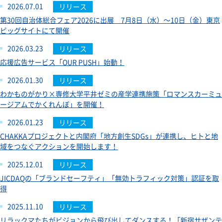
2026.07.01
リリース
第30回自治体総合フェア2026に出展 7月8日（水）～10日（金）東京
ビッグサイトにて開催
2026.03.23
リリース
応援広告サービス「OUR PUSH」始動！
2026.01.30
リリース
わかものがかり×専修大学平井ゼミの産学連携施策「ロマンスカーミュ
ージアムでかくれんぼ」を開催！
2026.01.23
リリース
CHAKKAプロジェクトと内閣府「地方創生SDGs」が連携し、ヒトと地
域をつなぐアクションを開始します！
2025.12.01
リリース
JICDAQの「ブランドセーフティ」「無効トラフィック対策」認証を取
得
2025.11.10
リリース
リラックマたちがビジョンから飛び出してダンスする！「新宿サザンテ