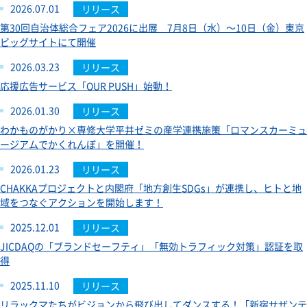
2026.07.01
リリース
第30回自治体総合フェア2026に出展 7月8日（水）～10日（金）東京
ビッグサイトにて開催
2026.03.23
リリース
応援広告サービス「OUR PUSH」始動！
2026.01.30
リリース
わかものがかり×専修大学平井ゼミの産学連携施策「ロマンスカーミュ
ージアムでかくれんぼ」を開催！
2026.01.23
リリース
CHAKKAプロジェクトと内閣府「地方創生SDGs」が連携し、ヒトと地
域をつなぐアクションを開始します！
2025.12.01
リリース
JICDAQの「ブランドセーフティ」「無効トラフィック対策」認証を取
得
2025.11.10
リリース
リラックマたちがビジョンから飛び出してダンスする！「新宿サザンテ