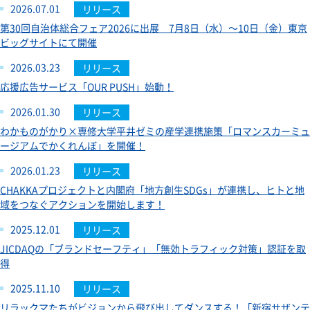
2026.07.01
リリース
第30回自治体総合フェア2026に出展 7月8日（水）～10日（金）東京
ビッグサイトにて開催
2026.03.23
リリース
応援広告サービス「OUR PUSH」始動！
2026.01.30
リリース
わかものがかり×専修大学平井ゼミの産学連携施策「ロマンスカーミュ
ージアムでかくれんぼ」を開催！
2026.01.23
リリース
CHAKKAプロジェクトと内閣府「地方創生SDGs」が連携し、ヒトと地
域をつなぐアクションを開始します！
2025.12.01
リリース
JICDAQの「ブランドセーフティ」「無効トラフィック対策」認証を取
得
2025.11.10
リリース
リラックマたちがビジョンから飛び出してダンスする！「新宿サザンテ