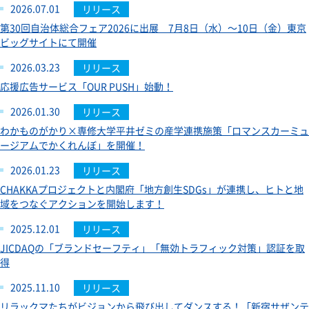
2026.07.01
リリース
第30回自治体総合フェア2026に出展 7月8日（水）～10日（金）東京
ビッグサイトにて開催
2026.03.23
リリース
応援広告サービス「OUR PUSH」始動！
2026.01.30
リリース
わかものがかり×専修大学平井ゼミの産学連携施策「ロマンスカーミュ
ージアムでかくれんぼ」を開催！
2026.01.23
リリース
CHAKKAプロジェクトと内閣府「地方創生SDGs」が連携し、ヒトと地
域をつなぐアクションを開始します！
2025.12.01
リリース
JICDAQの「ブランドセーフティ」「無効トラフィック対策」認証を取
得
2025.11.10
リリース
リラックマたちがビジョンから飛び出してダンスする！「新宿サザンテ